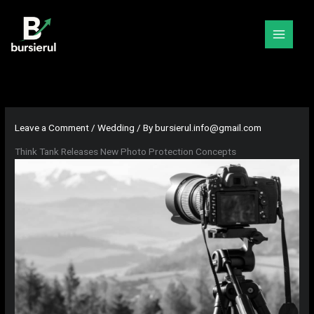
Skip
to
content
Leave a Comment
/
Wedding
/ By
bursierul.info@gmail.com
Think Tank Releases New Photo Protection Concepts