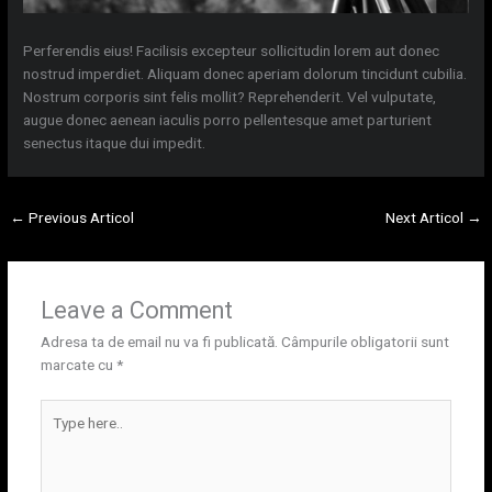
Perferendis eius! Facilisis excepteur sollicitudin lorem aut donec
nostrud imperdiet. Aliquam donec aperiam dolorum tincidunt cubilia.
Nostrum corporis sint felis mollit? Reprehenderit. Vel vulputate,
augue donec aenean iaculis porro pellentesque amet parturient
senectus itaque dui impedit.
←
Previous Articol
Next Articol
→
Leave a Comment
Adresa ta de email nu va fi publicată.
Câmpurile obligatorii sunt
marcate cu
*
Type
here..